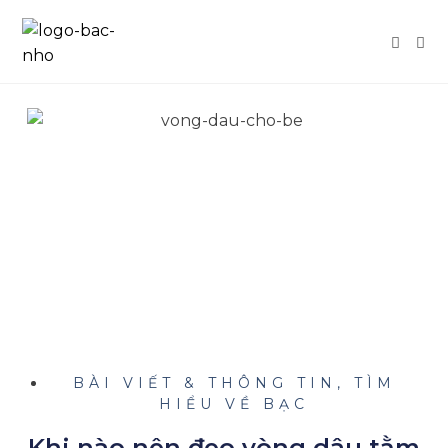
BÀI VIẾT & THÔNG TIN
,
TÌM
HIỂU VỀ BẠC
Khi nào nên đeo vòng dâu tằm