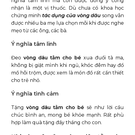
nghĩa tâm linh mà còn được đông y công
nhận là một vị thuốc. Dù chưa có khoa học
chứng minh
tác dụng của vòng dâu
song
vẫn
được nhiều ba mẹ lựa chọn mỗi khi được nghe
mẹo từ các ông, các bà.
Ý nghĩa tâm linh
Đeo
vòng dâu tằm cho bé
xua đuổi tà ma,
không bị giật mình khi ngủ, khóc đêm hay đổ
mồ hôi trộm, được xem là món đồ rất cần thiết
cho trẻ nhỏ.
Ý nghĩa tình cảm
Tặng
vòng dâu tằm cho bé
sẽ như lời cầu
chúc bình an, mong bé khỏe mạnh. Rất phù
hợp làm quà tặng đầy tháng cho con.