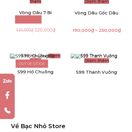
thêm
Xem thêm
Vòng Dâu 7 Bi
Vòng Dâu Gốc Dâu
GIẢM GIÁ!
320,000
₫
190,000
₫
–
250,000
₫
440,000
₫
Xem
thêm
Xem thêm
OUT OF STOCK
S99 Hổ Chuông
S99 Thanh Vuông
Về Bạc Nhỏ Store