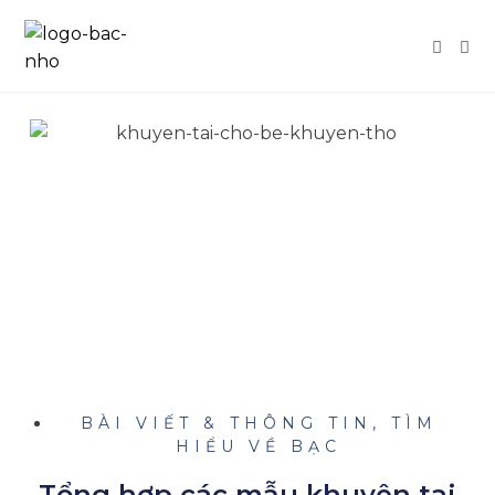
BÀI VIẾT & THÔNG TIN
,
TÌM
HIỂU VỀ BẠC
Tổng hợp các mẫu khuyên tai