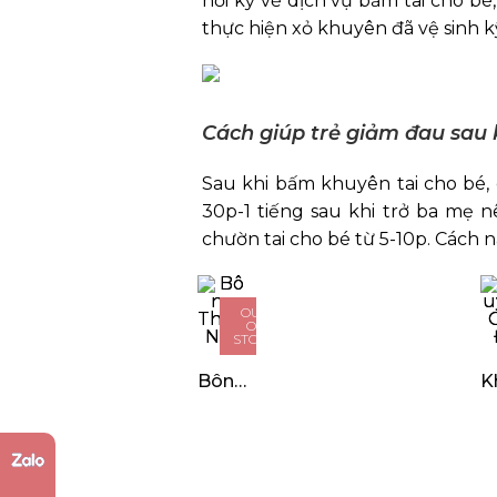
hỏi kỹ về dịch vụ bấm tai cho b
thực hiện xỏ khuyên đã vệ sinh k
Cách giúp trẻ giảm đau sau 
Sau khi bấm khuyên tai cho bé,
30p-1 tiếng sau khi trở ba mẹ
chườn tai cho bé từ 5-10p. Cách nà
OUT
OF
STOCK
Bông Thiên Nga