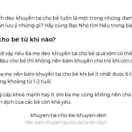
ách đeo
khuyên tai cho bé
luôn là một trong những đam
n lưu ý những gì? Hãy cùng Bạc Nhỏ tìm hiểu trong bài 
cho bé từ khi nào?
 bởi vậy nếu ba mẹ đeo khuyên tai cho bé quá sớm có t
 điệu cho bé thì không nên bấm khuyên cho trẻ khi còn 
a mẹ nên bấm khuyên tai cho bé khi bé ít nhất được 6 
g khoảng từ 1-2 tuổi.
ng cáp khoẻ mạnh hay ít ốm ba mẹ cũng không nên cho b
 dịch của các bé còn khá yếu.
Nên bấm khuyên tai cho bé từ khi nào?