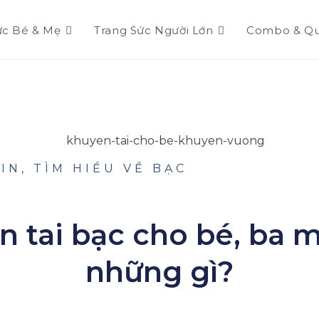
ức Bé & Mẹ
Trang Sức Người Lớn
Combo & Qu
TIN
,
TÌM HIỂU VỀ BẠC
 tai bạc cho bé, ba m
những gì?