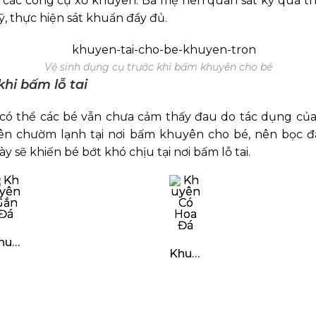
é, các công cụ xỏ khuyên. Ba mẹ nên quan sát kỹ quá t
ỹ, thực hiện sát khuẩn đầy đủ.
Vệ sinh dụng cụ trước khi bấm khuyên cho bé
khi bấm lỗ tai
 có thể các bé vẫn chưa cảm thấy đau do tác dụng của
 nên chườm lạnh tại nơi bấm khuyên cho bé, nên bọc 
y sẽ khiến bé bớt khó chịu tại nơi bấm lỗ tai.
Khuyên Gắn Đá
Khuyên Có Hoa Đá