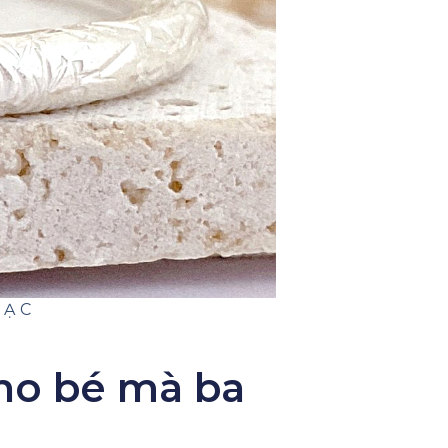
BẠC
ho bé mà ba