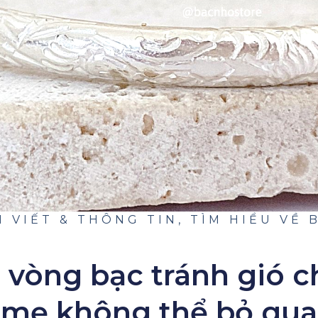
I VIẾT & THÔNG TIN
,
TÌM HIỂU VỀ 
vòng bạc tránh gió c
mẹ không thể bỏ qua