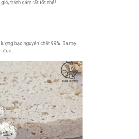
ió, tránh cảm rất tốt nhé!
àm lượng bạc nguyên chất 99%. Ba mẹ
i đeo.