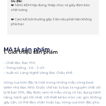
Ưu đãi:
❤️ TẶNG KÈM hộp đựng, thiệp chúc và giấy đảm bảo
chất lượng
❤️ Cam kết bồi thường gấp 3 lần nếu phát hiện không
phải bạc
Mô tả sản phẩm
1. Giới thiệu sản phẩm
– Chất liệu: Bạc 990
– Trọng lượng : 2.6 – 3 chỉ
– Xuất xứ: Làng Nghề Vàng Bạc Châu Khê
Vòng cua trơn đặc là một trong những mẫu vòng best
seller nhà Bạc Nhỏ. Được chế tác từ bạc ta nguyên chất với
tỷ lệ bạc 99%, đây được xem là mẫu vòng có tác dụng tránh
nắng, tránh gió tốt nhất. Với thiết kế bo tròn các góc không
gây cấn, có thể đeo chân hoặc tay, Vòng cua trơn đặc phù