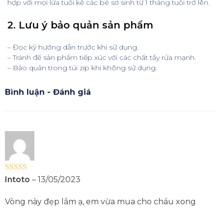
hợp với mọi lứa tuổi kể các bé sơ sinh từ 1 tháng tuổi trở lên.
2. Lưu ý bảo quản sản phẩm
– Đọc kỹ hướng dẫn trước khi sử dụng.
– Tránh để sản phẩm tiếp xúc với các chất tẩy rửa mạnh.
– Bảo quản trong túi zip khi không sử dụng.
Bình luận - Đánh giá
Được xếp
Intoto
–
13/05/2023
hạng
5
5 sao
Vòng này đẹp lắm ạ, em vừa mua cho cháu xong