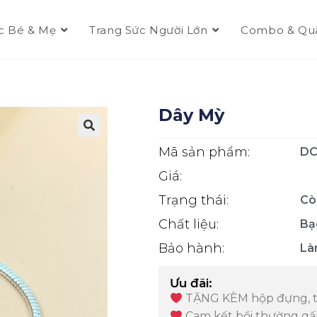
c Bé & Mẹ
Trang Sức Người Lớn
Combo & Qu
Dây Mỳ
Mã sản phẩm:
DC
Giá:
Trạng thái:
Cò
Chất liệu:
Bạ
Bảo hành:
Là
Ưu đãi:
TẶNG KÈM hộp đựng, th
Cam kết bồi thường gấp