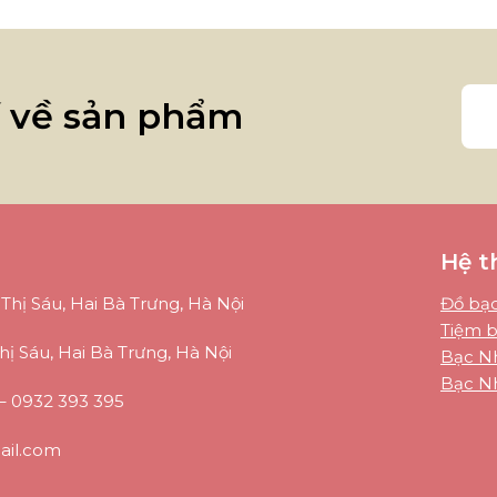
í về sản phẩm
Hệ t
Thị Sáu, Hai Bà Trưng, Hà Nội
Đồ bạc
Tiệm b
hị Sáu, Hai Bà Trưng, Hà Nội
Bạc Nh
Bạc Nh
–
0932 393 395
il.com