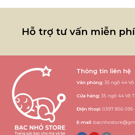
Hỗ trợ tư vấn miễn ph
Thông tin liên hệ
Văn phòng:
35 ngõ 44 Võ 
Cửa hàng:
35 ngõ 44 Võ T
Điện thoại:
0397 856 095
E-mail:
bacnhostore@gma