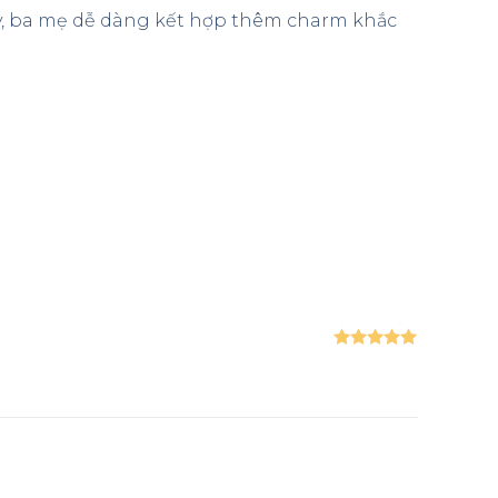
ày, ba mẹ dễ dàng kết hợp thêm charm khắc
Được xếp
hạng
5
5
sao