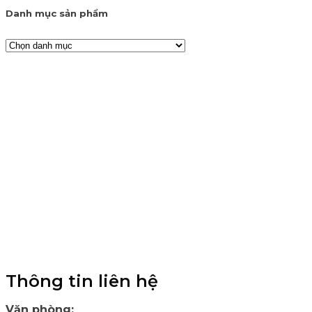
Danh mục sản phẩm
Thông tin liên hệ
Văn phòng:
35 ngõ 44 Võ Thị Sáu, Hai Bà Trưng, Hà Nộ