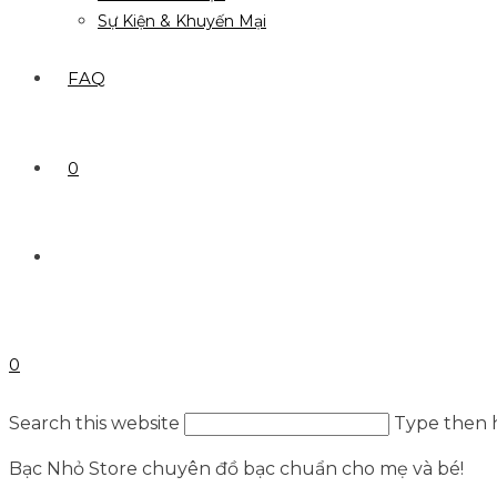
Sự Kiện & Khuyến Mại
FAQ
0
0
Search this website
Type then h
Bạc Nhỏ Store chuyên đồ bạc chuẩn cho mẹ và bé!