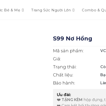
ức Bé & Mẹ
Trang Sức Người Lớn
Combo & Qu
S99 Nơ Hồng
Mã sản phẩm:
VC
Giá:
Trạng thái:
Cò
Chất liệu:
Bạ
Bảo hành:
Là
Ưu đãi:
❤️ TẶNG KÈM
hộp đựng, t
❤️ Cam kết bồi thường gấ