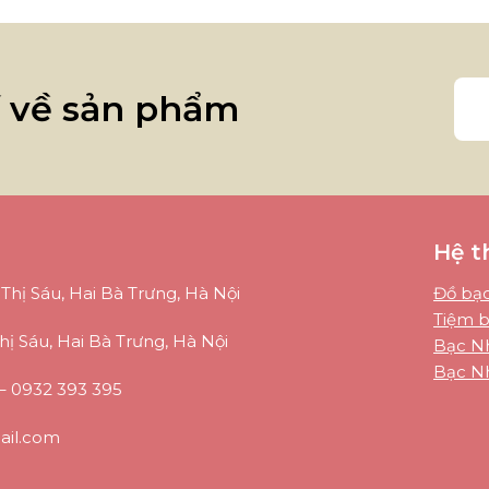
í về sản phẩm
Hệ t
Thị Sáu, Hai Bà Trưng, Hà Nội
Đồ bạc
Tiệm b
hị Sáu, Hai Bà Trưng, Hà Nội
Bạc Nh
Bạc Nh
–
0932 393 395
il.com