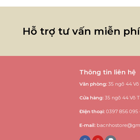
Hỗ trợ tư vấn miễn ph
Thông tin liên hệ
Văn phòng:
35 ngõ 44 Võ 
Cửa hàng:
35 ngõ 44 Võ T
Điện thoại:
0397 856 095
E-mail:
bacnhostore@gma