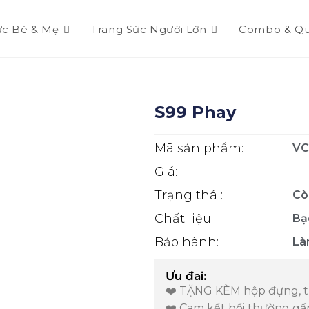
ức Bé & Mẹ
Trang Sức Người Lớn
Combo & Qu
S99 Phay
Mã sản phẩm:
VC
Giá:
Trạng thái:
Cò
Chất liệu:
Bạ
Bảo hành:
Là
Ưu đãi:
❤️ TẶNG KÈM hộp đựng, th
❤️ Cam kết bồi thường gấ