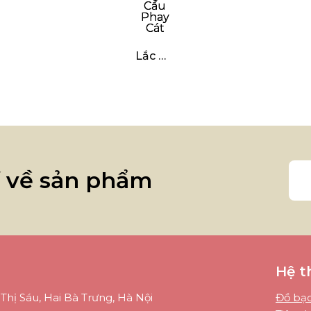
Lắc Mì Ngũ Cầu Phay Cát
í về sản phẩm
Hệ t
Thị Sáu, Hai Bà Trưng, Hà Nội
Đồ bạc