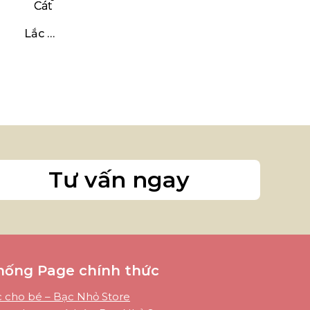
Lắc Bi Cầu Phay Cát
Tư vấn ngay
hống Page chính thức
 cho bé – Bạc Nhỏ Store