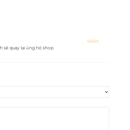
Được xếp
h sẽ quay lại ủng hộ shop
hạng
5
5 sao