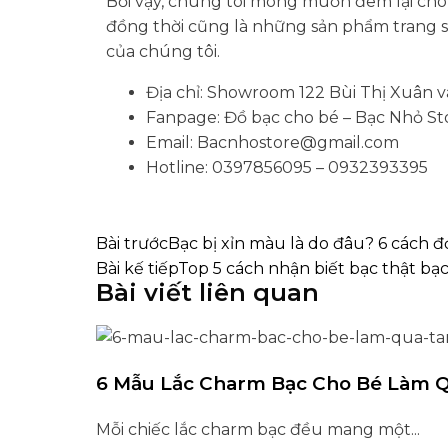
Bởi vậy, chúng tôi mong muốn đem lại cho
đồng thời cũng là những sản phẩm trang sứ
của chúng tôi.
Địa chỉ: Showroom 122 Bùi Thị Xuân v
Fanpage: Đồ bạc cho bé – Bạc Nhỏ St
Email: Bacnhostore@gmail.com
Hotline: 0397856095 – 0932393395
Bài trước
Bạc bị xỉn màu là do đâu? 6 cách đ
Bài kế tiếp
Top 5 cách nhận biết bạc thật bạ
Bài viết liên quan
6 Mẫu Lắc Charm Bạc Cho Bé Làm Q
Mỗi chiếc lắc charm bạc đều mang một...