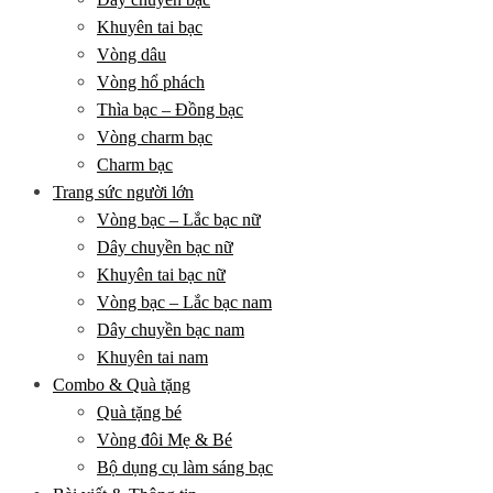
Khuyên tai bạc
Vòng dâu
Vòng hổ phách
Thìa bạc – Đồng bạc
Vòng charm bạc
Charm bạc
Trang sức người lớn
Vòng bạc – Lắc bạc nữ
Dây chuyền bạc nữ
Khuyên tai bạc nữ
Vòng bạc – Lắc bạc nam
Dây chuyền bạc nam
Khuyên tai nam
Combo & Quà tặng
Quà tặng bé
Vòng đôi Mẹ & Bé
Bộ dụng cụ làm sáng bạc